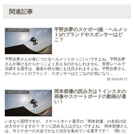
関連記事
平野歩夢のスケボー(板・ヘルメッ
スケートボード
ト)のブランドやスポンサーはど
こ？
平野歩夢さんが身につけるヘルメットかっこいいですよね。平野歩夢
さんが着けるからかっこよく見えるのかもしれません。世界レベルで
活躍する選手は、服装や持ち物にも注目されますよね。平野歩夢さん
のヘルメットのブランド、スポンサーはどこなのか気になり...
2019.05.17
岡本碧優の読み方は？インスタの
スケートボード
画像やスケートボードの動画が凄
い！
いきなり質問ですが、 スケートボード選手の「岡本碧優」の名前の読
み方分かりますか？ すぐに読める人は少ないですよね。 岡本碧優さん
は、今スケボーの大会でかなり注目を集めている選手です！ 「聞いた