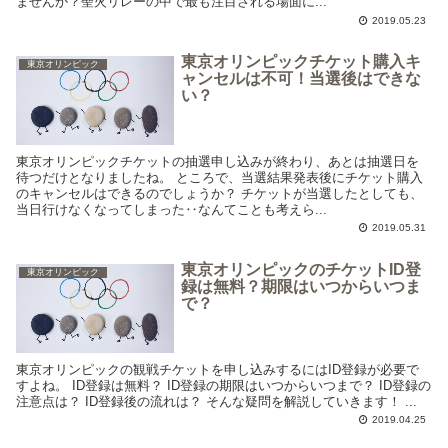
ませんか？聖火リレーの中で最も注目される場面に...
2019.05.23
東京オリンピックチケット購入キ
東京オリンピック
ャンセルは不可！当選後はできな
い？
東京オリンピックチケットの抽選申し込みが終わり、あとは抽選日を
待つだけとなりましたね。 ところで、当選結果発表後にチケット購入
のキャンセルはできるのでしょうか？ チケットが当選したとしても、
当日行けなくなってしまった‥なんてことも考えら...
2019.05.31
東京オリンピックのチケットID登
東京オリンピック
録は無料？期限はいつからいつま
で？
東京オリンピックの観戦チケットを申し込みするにはID登録が必要で
すよね。 ID登録は無料？ ID登録の期限はいつからいつまで？ ID登録の
注意点は？ ID登録後の流れは？ そんな疑問を解説していきます！ ...
2019.04.25