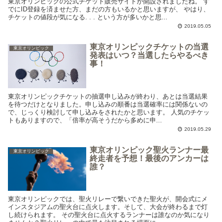
東京オリンピックの公式チケット販売サイトが開設されましたね。 す
でにID登録を済ませた方、まだの方もいるかと思いますが、 やはり、
チケットの値段が気になる. . . という方が多いかと思...
2019.05.05
東京オリンピックチケットの当選
東京オリンピック
発表はいつ？当選したらやるべき
事！
東京オリンピックチケットの抽選申し込みが終わり、あとは当選結果
を待つだけとなりました。申し込みの順番は当選確率には関係ないの
で、じっくり検討して申し込みをされたかと思います。 人気のチケッ
トもありますので、「倍率が高そうだから多めに申...
2019.05.29
東京オリンピック聖火ランナー最
東京オリンピック
終走者を予想！最後のアンカーは
誰？
東京オリンピックでは、聖火リレーで繋いできた聖火が、開会式にメ
インスタジアムの聖火台に点火します。そして、大会が終わるまで灯
し続けられます。 その聖火台に点火するランナーは誰なのか気になり