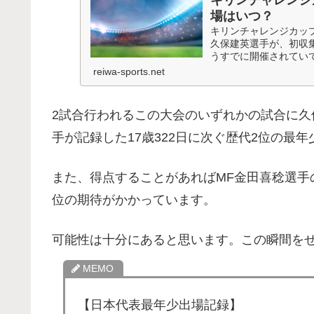
場はいつ？
キリンチャレンジカップ
久保建英選手が、初収集
うすでに開催されていて、
reiwa-sports.net
2試合行われるこの大会のいずれかの試合に久
手が記録した17歳322日に次ぐ歴代2位の最
また、得点することがあればMF金田喜稔選手の
位の期待がかかっています。
可能性は十分にあると思います。この瞬間を
【日本代表最年少出場記録】