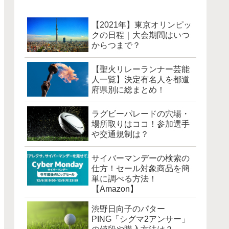
【2021年】東京オリンピッ
クの日程｜大会期間はいつ
からつまで？
【聖火リレーランナー芸能
人一覧】決定有名人を都道
府県別に総まとめ！
ラグビーパレードの穴場・
場所取りはココ！参加選手
や交通規制は？
サイバーマンデーの検索の
仕方！セール対象商品を簡
単に調べる方法！
【Amazon】
渋野日向子のパター
PING「シグマ2アンサー」